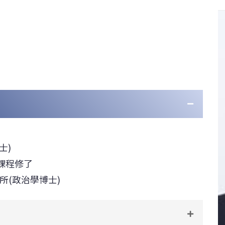
士)
士課程修了
究所(政治學博士)