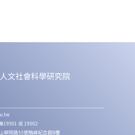
人文社會科學研究院
u.tw
19501 或 19502
明山華岡路55號曉峰紀念館8樓