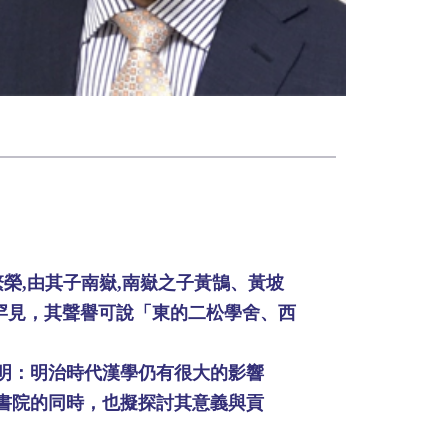
榮,由其子南嶽,南嶽之子黃鵠、黃坡
常罕見，其聲譽可說「東的二松學舍、西
明：明治時代漢學仍有很大的影響
書院的同時，也擬探討其意義與貢